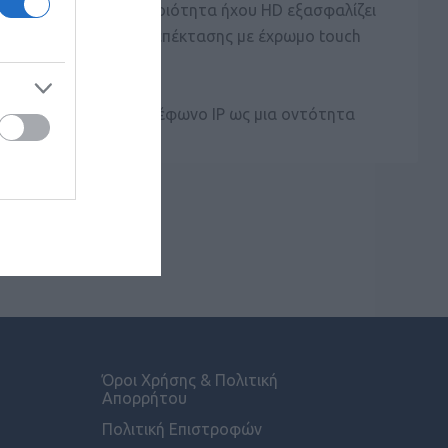
η, ενώ η εκπληκτική ποιότητα ήχου HD εξασφαλίζει
ρετικά και δυνατότητα επέκτασης με έχρωμο touch
 οποία ορίζει το τηλέφωνο IP ως μια οντότητα
ν του τελικού χρήστη.
Όροι Χρήσης & Πολιτική
Απορρήτου
Πολιτική Επιστροφών