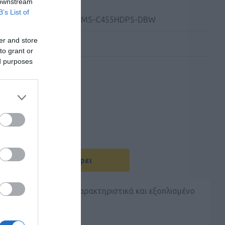
 downstream
B’s List of
 Kατασκευαστή:
TEAMS-C455HDPS-DBW
er and store
to grant or
ed purposes
Με Ενδιαφέρει
γραφών πλούσιο σε χαρακτηριστικά και εξοπλισμένο