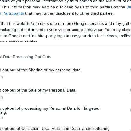
losure of your personal information by third parties on the IAB’s list of
. This information may also be disclosed by us to third parties on the
IA
SKU:
02-19-0033
Κωδικός
Participants
that may further disclose it to other third parties.
 that this website/app uses one or more Google services and may gath
AudioCodes
including but not limited to your visit or usage behaviour. You may click 
 to Google and its third-party tags to use your data for below specifi
ogle consent section.
l Data Processing Opt Outs
o opt-out of the Sharing of my personal data.
In
o opt-out of the Sale of my Personal Data.
τηριστικά
Download
In
to opt-out of processing my Personal Data for Targeted
osoft Teams-native επαγγελματικό τηλέφωνο υψηλών προδια
ing.
In
οχή μιας απρόσκοπτης εμπειρίας Microsoft Teams.
o opt-out of Collection, Use, Retention, Sale, and/or Sharing