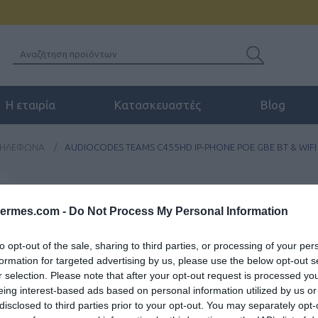
Η εταιρία
Κατασκευαστές
Blog
 ΤΗΛΈΦΩΝΑ
/
AUDIOCODES TEAMS C455HD IP-PHONE POE GBE BT & WIFI (
AUDIOCODES TEAMS 
hermes.com -
Do Not Process My Personal Information
WIFI (incl. PS)
to opt-out of the sale, sharing to third parties, or processing of your per
Το IP τηλέφωνο AudioCodes C45
formation for targeted advertising by us, please use the below opt-out s
τηλέφωνο υψηλών προδιαγραφών
r selection. Please note that after your opt-out request is processed y
τελευταία λέξη της τεχνολογίας
eing interest-based ads based on personal information utilized by us or
disclosed to third parties prior to your opt-out. You may separately opt-
Teams.