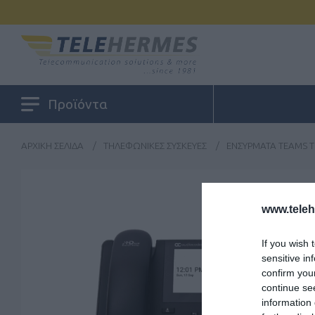
Προϊόντα
ΑΡΧΙΚΉ ΣΕΛΊΔΑ
/
ΤΗΛΕΦΩΝΙΚΈΣ ΣΥΣΚΕΥΈΣ
/
ΕΝΣΎΡΜΑΤΑ TEAMS
www.tele
If you wish 
sensitive in
confirm you
continue se
information 