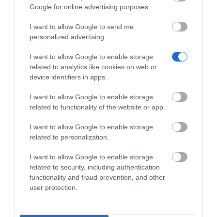
Google for online advertising purposes.
πρόσβασης (password) εξασφαλίζει την
προστασία από μη εξουσιοδοτημένη
I want to allow Google to send me
αναπαραγωγή ή διαγραφή.
personalized advertising.
Λειτουργίες:
I want to allow Google to enable storage
related to analytics like cookies on web or
- Καταγραφή από επιτραπέζια τηλεφωνική
device identifiers in apps.
συσκευή ή κινητό τηλέφωνο (Κινητό τηλέφωνο
μόνο με κεφαλόφωνο της σειράς Jabra
I want to allow Google to enable storage
related to functionality of the website or app.
PRO&,trade| )
- Αυτόματη καταγραφή ή recording on demand
I want to allow Google to enable storage
related to personalization.
- Εισαγωγή και εξαγωγη όλου του αρχείου για
backup
I want to allow Google to enable storage
related to security, including authentication
- Αναζήτηση με ημερομηνία, ώρα, διάρκεια κλήσης,
functionality and fraud prevention, and other
σημειώσεις, όνομα και συσκευή
user protection.
- Προστασία των καταγραφών με χρήση
Password