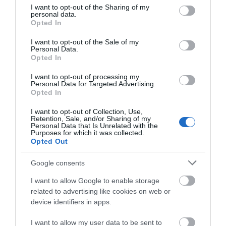
not limited to your visit or usage behaviour. You may click to
I want to opt-out of the Sharing of my
Xρησιμοποιεί προηγμένη τεχνολογία για την
personal data.
grant or deny consent to Google and its third-party tags to
καταγραφή οποιουδήποτε συνδυασμού
Opted In
use your data for below specified purposes in below Google
κεφαλοφώνου – Soft-Phone. Όλες οι καταγρεφές
consent section.
I want to opt-out of the Sale of my
αποθηκεύονται αυτόματα στον υπολογιστή σας.
Personal Data.
Opted In
Το αρχείο καταγραφών απεικονίζεται ως λίστα
στην οποία μπορούν να πραγματοποιηθούν
I want to opt-out of processing my
Personal Data for Targeted Advertising.
αναζητήσεις. Οι πληροφορίες της καταγραφής
Opted In
(ημερομηνία, ώρα κ.λπ.) αποθηκεύονται μαζί με
I want to opt-out of Collection, Use,
την ηχητική καταγραφή και προβάλλονται στο
Retention, Sale, and/or Sharing of my
Personal Data that Is Unrelated with the
αρχείο καταγραφών. Υπάρχει δυνατότητα
Purposes for which it was collected.
προηγμένων αναζητήσεων στις καταγραφές για
Opted Out
γρήγορο εντοπισμό των καταγραφών, αλλά και
Google consents
για την εξαγωγή πλήρους εικόνας του αριθμού
των καταγραφών.
I want to allow Google to enable storage
related to advertising like cookies on web or
Για λόγους ασφαλείας, υπάρχει δυνατότητα
device identifiers in apps.
αποθήκευσης των καταγραφών με
I want to allow my user data to be sent to
κρυπτογράφηση. Επίσης, η χρήση κωδικού