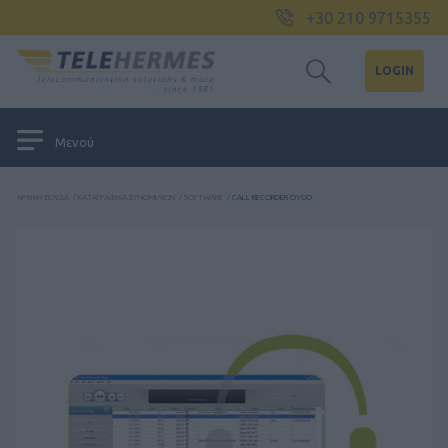
+30 210 9715355
LOGIN
Μενού
ΑΡΧΙΚΉ ΣΕΛΊΔΑ
/
ΚΑΤΑΓΡΑΦΙΚΆ ΣΥΝΟΜΙΛΙΏΝ
/
SOFTWARE
/
CALL RECORDER OYGO