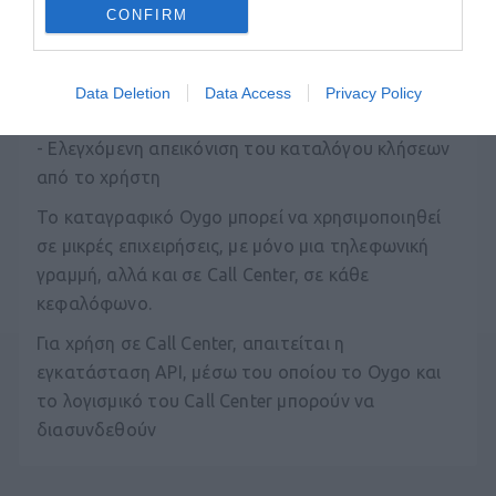
CONFIRM
- Αναπαραγωγή και αποστολή των καταγραφών
μέσω e-mail
Data Deletion
Data Access
Privacy Policy
- Αυτόματη ανανέωση του καταλόγου κλήσεων
- Ελεγχόμενη απεικόνιση του καταλόγου κλήσεων
από το χρήστη
Το καταγραφικό Oygo μπορεί να χρησιμοποιηθεί
σε μικρές επιχειρήσεις, με μόνο μια τηλεφωνική
γραμμή, αλλά και σε Call Center, σε κάθε
κεφαλόφωνο.
Για χρήση σε Call Center, απαιτείται η
εγκατάσταση API, μέσω του οποίου το Oygo και
το λογισμικό του Call Center μπορούν να
διασυνδεθούν