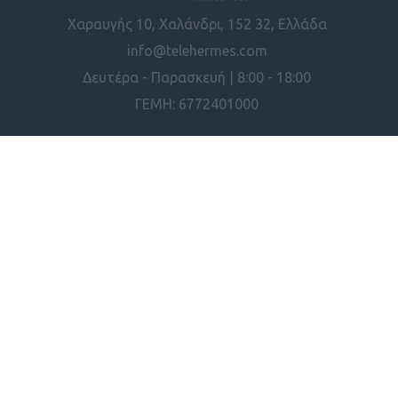
Χαραυγής 10, Χαλάνδρι, 152 32, Ελλάδα
info@telehermes.com
Δευτέρα - Παρασκευή | 8:00 - 18:00
ΓΕΜΗ: 6772401000
ΠΛΗΡΟΦΟΡΊΕΣ
ΕΡΓΑΛΕΊΑ ΣΕΛΊΔΑΣ
© 2026 Telehermes