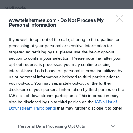
Vidicode
www.telehermes.com -
Do Not Process My
Personal Information
If you wish to opt-out of the sale, sharing to third parties, or
processing of your personal or sensitive information for
targeted advertising by us, please use the below opt-out
Περιγραφή
section to confirm your selection. Please note that after your
opt-out request is processed you may continue seeing
interest-based ads based on personal information utilized by
Download
us or personal information disclosed to third parties prior to
your opt-out. You may separately opt-out of the further
disclosure of your personal information by third parties on the
Με Ενδιαφέρει
IAB’s list of downstream participants. This information may
also be disclosed by us to third parties on the
IAB’s List of
Downstream Participants
that may further disclose it to other
To Call Recorder Oygo της Vidicode αποτελεί μια
third parties.
ολοκληρωμένη λύση καταγραφής κεφαλοφώνου
Please note that this website/app uses one or more Google
Personal Data Processing Opt Outs
για καταγραφή κλήσεων σε Η/Υ.
services and may gather and store information including but