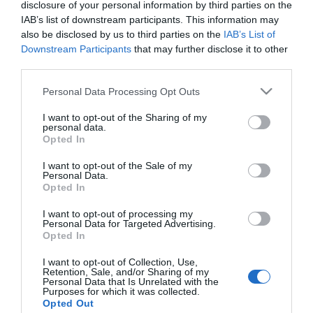
disclosure of your personal information by third parties on the
επαγγελματίες, είτε βρίσκονται στο γραφείο, είτε εν
IAB’s list of downstream participants. This information may
κινήσει. Απολαύστε φυσικό ήχο και επικοινωνία υψηλής
also be disclosed by us to third parties on the
IAB’s List of
ποιότητας με το EPOS Voice™, πολλαπλή
Downstream Participants
that may further disclose it to other
συνδεσιμότητα και σχεδιασμό υψηλής αισθητικής.
third parties.
Please note that this website/app uses one or more Google
Personal Data Processing Opt Outs
services and may gather and store information including but
SKU:
04-19-0187
not limited to your visit or usage behaviour. You may click to
I want to opt-out of the Sharing of my
personal data.
Κωδικός Kατασκευαστή:
1000566
grant or deny consent to Google and its third-party tags to
Opted In
use your data for below specified purposes in below Google
consent section.
ΕΑΝ:
5714708003670
I want to opt-out of the Sale of my
Personal Data.
Opted In
Epos
I want to opt-out of processing my
Personal Data for Targeted Advertising.
Opted In
I want to opt-out of Collection, Use,
Retention, Sale, and/or Sharing of my
Personal Data that Is Unrelated with the
Purposes for which it was collected.
Opted Out