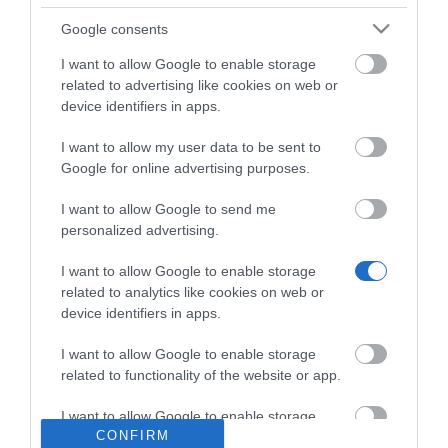
Περιγραφή
Google consents
Χαρακτηριστικά
I want to allow Google to enable storage
related to advertising like cookies on web or
device identifiers in apps.
Download
I want to allow my user data to be sent to
Google for online advertising purposes.
Με Ενδιαφέρει
I want to allow Google to send me
personalized advertising.
Premium, διπλά ακουστικά Bluetooth® για
I want to allow Google to enable storage
επαγγελματίες, είτε βρίσκονται στο γραφείο, είτε
related to analytics like cookies on web or
εν κινήσει. Απολαύστε φυσικό ήχο και επικοινωνία
device identifiers in apps.
υψηλής ποιότητας με το EPOS Voice™, πολλαπλή
συνδεσιμότητα και σχεδιασμό υψηλής αισθητικής.
I want to allow Google to enable storage
related to functionality of the website or app.
Επιπλέον, η τεχνολογία Room Experience™ μειώνει
την κούραση του ακροατή και ενισχύει την άνεση
I want to allow Google to enable storage
CONFIRM
related to personalization.
του χρήστη, ενώ η διαχείριση των κλήσεων είναι