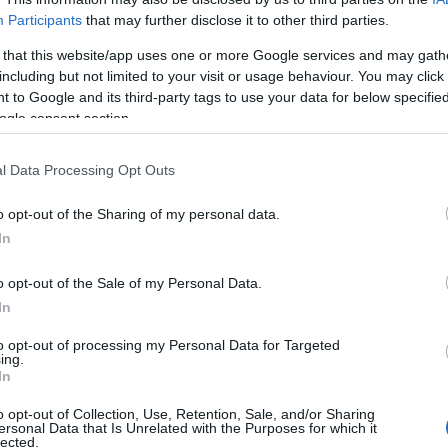
SKU:
04-19-0110
Κωδικός
Participants
that may further disclose it to other third parties.
 that this website/app uses one or more Google services and may gath
ΕΑΝ:
5714708004363
including but not limited to your visit or usage behaviour. You may click 
 to Google and its third-party tags to use your data for below specifi
Epos
ogle consent section.
l Data Processing Opt Outs
o opt-out of the Sharing of my personal data.
In
o opt-out of the Sale of my Personal Data.
In
to opt-out of processing my Personal Data for Targeted
τηριστικά
Download
ing.
In
o opt-out of Collection, Use, Retention, Sale, and/or Sharing
3,5 mm και USB. Με EU Noise at Work limiter είναι δανικά
ersonal Data that Is Unrelated with the Purposes for which it
 και διαχειρίζονται κλήσεις τόσο σε κινητό όσο και σε υπολ
lected.