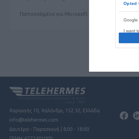
Opted 
Πιστοποίημένο για Microsoft Teams.
Google 
I want t
web or d
I want t
purpose
I want 
I want t
web or d
I want t
or app.
Χαραυγής 10, Χαλάνδρι, 152 32, Ελλάδα
info@telehermes.com
I want t
Δευτέρα - Παρασκευή | 8:00 - 18:00
I want t
ΓΕΜΗ: 6772401000