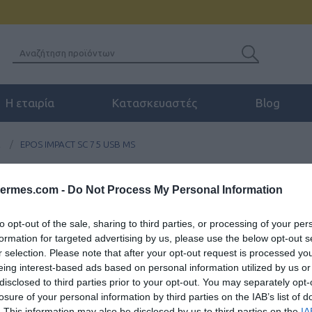
Η εταιρία
Κατασκευαστές
Blog
Ά
/
EPOS IMPACT SC 75 USB MS
hermes.com -
Do Not Process My Personal Information
EPOS IMPACT SC 75 
to opt-out of the sale, sharing to third parties, or processing of your per
Ενσύρματο διπλό ακουστικό με 
formation for targeted advertising by us, please use the below opt-out s
Work limiter είναι δανικά ακου
r selection. Please note that after your opt-out request is processed y
eing interest-based ads based on personal information utilized by us or
άνεση, το στυλ και τον εξαιρετι
disclosed to third parties prior to your opt-out. You may separately opt-
και σε υπολογιστή. Πιστοποίημέ
losure of your personal information by third parties on the IAB’s list of
. This information may also be disclosed by us to third parties on the
IA