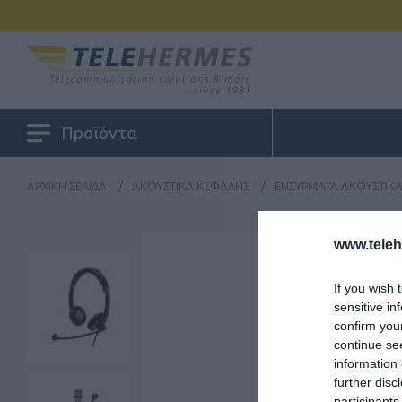
Προϊόντα
ΑΡΧΙΚΉ ΣΕΛΊΔΑ
/
ΑΚΟΥΣΤΙΚΆ ΚΕΦΑΛΉΣ
/
ΕΝΣΎΡΜΑΤΑ ΑΚΟΥΣΤΙΚ
www.tele
If you wish 
sensitive in
confirm you
continue se
information 
further disc
participants