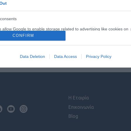
Out
consents
o allow Google to enable storage related to advertising like cookies on
evice identifiers in apps.
CONFIRM
o allow my user data to be sent to Google for online advertising
s.
Data Deletion
Data Access
Privacy Policy
to allow Google to send me personalized advertising.
o allow Google to enable storage related to analytics like cookies on
evice identifiers in apps.
o allow Google to enable storage related to functionality of the website
Η Εταιρία
Επικοινωνία
o allow Google to enable storage related to personalization.
Blog
o allow Google to enable storage related to security, including