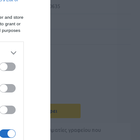
 Kατασκευαστή:
1000635
er and store
to grant or
ed purposes
Με Ενδιαφέρει
 ακουστικά για επαγγελματίες γραφείου που
ογιστή.