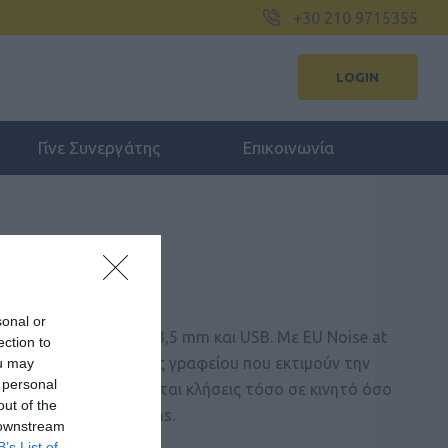
+30 210 9715355
LOGIN
Γίνε Συνεργάτης
Επικοινωνία
USB MS
sonal or
συνδεσιμότητα Jack 3,5 mm και USB. Με EU Noise at
ection to
στικά για επαγγελματίες γραφείου που εκτιμούν την
ou may
 personal
κό ήχο και διαχειρίζονται κλήσεις τόσο σε κινητό όσο
out of the
νο για Microsoft Teams.
 downstream
B’s List of