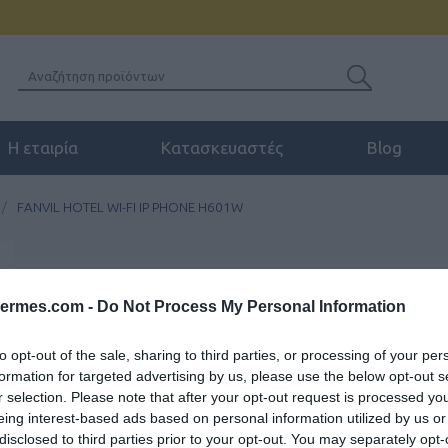
Η εταιρία
Κατασκευαστές
Blog
/
FANVIL HOTEL WI-FI IP PHONE H601W
FANVIL HOTEL WI-FI
hermes.com -
Do Not Process My Personal Information
Το FANVIL HOTEL WI-FI IP PHON
to opt-out of the sale, sharing to third parties, or processing of your per
χωρίς οθόνη, με κομψό σχεδιασ
formation for targeted advertising by us, please use the below opt-out s
r selection. Please note that after your opt-out request is processed y
eing interest-based ads based on personal information utilized by us or
SKU:
02-10-0206
Κωδικός
disclosed to third parties prior to your opt-out. You may separately opt-