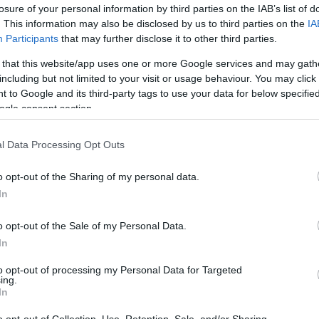
losure of your personal information by third parties on the IAB’s list of
ΕΑΝ:
6937295607413
. This information may also be disclosed by us to third parties on the
IA
Participants
that may further disclose it to other third parties.
Fanvil
 that this website/app uses one or more Google services and may gath
including but not limited to your visit or usage behaviour. You may click 
 to Google and its third-party tags to use your data for below specifi
ogle consent section.
l Data Processing Opt Outs
o opt-out of the Sharing of my personal data.
In
o opt-out of the Sale of my Personal Data.
τηριστικά
Download
In
ρακτικό IP τηλέφωνο ξενοδοχείου χωρίς οθόνη, με κομψό σ
to opt-out of processing my Personal Data for Targeted
ing.
αι Opus.
In
o opt-out of Collection, Use, Retention, Sale, and/or Sharing