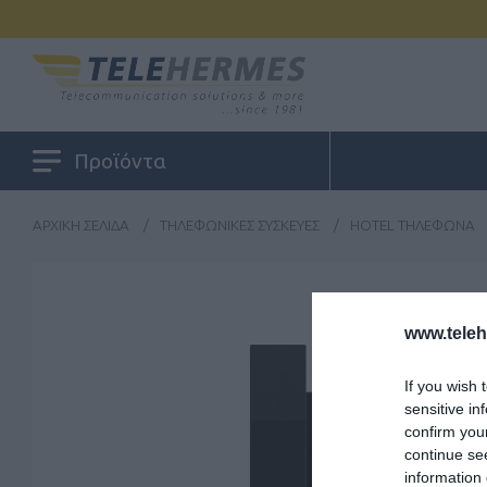
Προϊόντα
ΑΡΧΙΚΉ ΣΕΛΊΔΑ
/
ΤΗΛΕΦΩΝΙΚΈΣ ΣΥΣΚΕΥΈΣ
/
HOTEL ΤΗΛΈΦΩΝΑ
www.tele
If you wish 
sensitive in
confirm you
continue se
information 