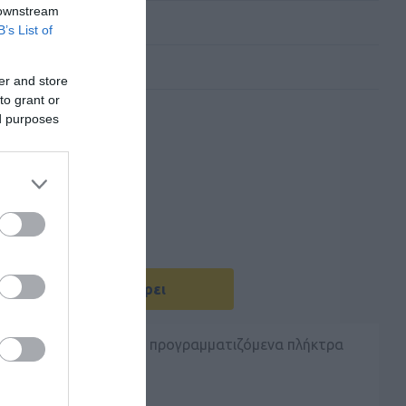
 downstream
B’s List of
er and store
to grant or
ed purposes
Με Ενδιαφέρει
χεδιασμό. Διαθέτει δύο προγραμματιζόμενα πλήκτρα