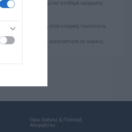
 Wi-Fi 6, προσφέροντας πιο σταθερή ασύρματη
για πλήρη προσαρμογή στην εταιρική ταυτότητα.
το ιδανικό για ευέλικτη εγκατάσταση σε χώρους
αποδοτική εμπειρία.
Όροι Χρήσης & Πολιτική
Απορρήτου