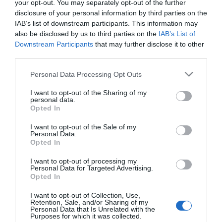
your opt-out. You may separately opt-out of the further
disclosure of your personal information by third parties on the
SKU:
02-10-0216
IAB’s list of downstream participants. This information may
Κωδικός Kατασκευαστή:
V62 PRO
also be disclosed by us to third parties on the
IAB’s List of
Downstream Participants
that may further disclose it to other
ΕΑΝ:
6937295605631
third parties.
Please note that this website/app uses one or more Google
Personal Data Processing Opt Outs
Fanvil
services and may gather and store information including but
not limited to your visit or usage behaviour. You may click to
I want to opt-out of the Sharing of my
personal data.
grant or deny consent to Google and its third-party tags to
Opted In
use your data for below specified purposes in below Google
consent section.
I want to opt-out of the Sale of my
Personal Data.
Opted In
Περιγραφή
I want to opt-out of processing my
Personal Data for Targeted Advertising.
Opted In
Χαρακτηριστικά
I want to opt-out of Collection, Use,
Retention, Sale, and/or Sharing of my
Personal Data that Is Unrelated with the
Download
Purposes for which it was collected.