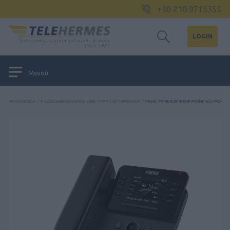
+30 210 9715355
LOGIN
Μενού
ΑΡΧΙΚΉ ΣΕΛΊΔΑ
/
ΤΗΛΕΦΩΝΙΚΈΣ ΣΥΣΚΕΥΈΣ
/
ΕΝΣΎΡΜΑΤΑ SIP ΤΗΛΈΦΩΝΑ
/
FANVIL PRIME BUSINESS IP PHONE V62 PRO