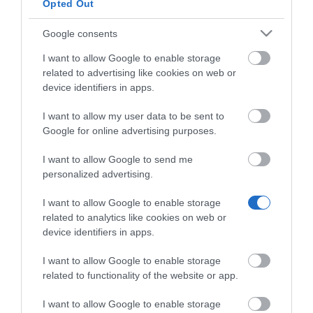
Opted Out
Με Ενδιαφέρει
Google consents
I want to allow Google to enable storage
related to advertising like cookies on web or
Το FANVIL PRIME BUSINESS IP PHONE V62 PRO είναι
device identifiers in apps.
ένα επαγγελματικό IP τηλέφωνο που διαθέτει
έγχρωμη οθόνη HD και ενισχυμένο Bluetooth
I want to allow my user data to be sent to
Google for online advertising purposes.
handset, με προγραμματιζόμενα πλήκτρα, για
μεγαλύτερη παραγωγικότητα.
I want to allow Google to send me
personalized advertising.
Τα Bluetooth handsets είναι εναλλάξιμα σε όλα τα
I want to allow Google to enable storage
μοντέλα της σειράς V Pro και εντοπίζονται εύκολα
related to analytics like cookies on web or
σε περίπτωση απώλειας, εξασφαλίζοντας ανώτερη
device identifiers in apps.
ευκολία και λειτουργικότητα στο γραφείο.
I want to allow Google to enable storage
related to functionality of the website or app.
Με 12 γραμμές SIP, δυνατότητα συνδιάσκεψης 6
συμμετεχόντων και θύρες dual Gigabit, το Fanvil
I want to allow Google to enable storage