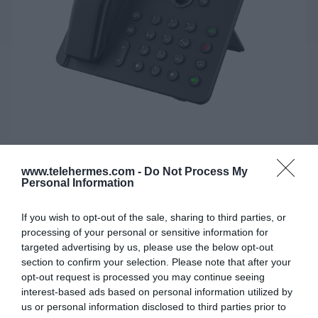
FANVIL PRIME BUSINESS IP PHONE
www.telehermes.com -
Do Not Process My
Personal Information
V62 PRO
Το FANVIL PRIME BUSINESS IP PHONE V62 PRO είναι ένα
If you wish to opt-out of the sale, sharing to third parties, or
processing of your personal or sensitive information for
επαγγελματικό IP τηλέφωνο που διαθέτει έγχρωμη
targeted advertising by us, please use the below opt-out
οθόνη HD και ενισχυμένο Bluetooth handset, με
section to confirm your selection. Please note that after your
προγραμματιζόμενα πλήκτρα, για μεγαλύτερη
opt-out request is processed you may continue seeing
παραγωγικότητα.
interest-based ads based on personal information utilized by
us or personal information disclosed to third parties prior to