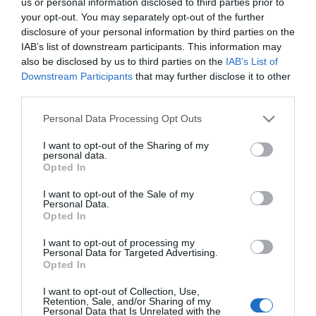
us or personal information disclosed to third parties prior to
Κωδικός Kατασκευαστή:
4999-829-469
your opt-out. You may separately opt-out of the further
disclosure of your personal information by third parties on the
ΕΑΝ:
5706991034349
IAB’s list of downstream participants. This information may
also be disclosed by us to third parties on the
IAB’s List of
Jabra
Downstream Participants
that may further disclose it to other
third parties.
Please note that this website/app uses one or more Google
Personal Data Processing Opt Outs
services and may gather and store information including but
not limited to your visit or usage behaviour. You may click to
I want to opt-out of the Sharing of my
personal data.
grant or deny consent to Google and its third-party tags to
Opted In
use your data for below specified purposes in below Google
consent section.
Περιγραφή
I want to opt-out of the Sale of my
Personal Data.
Opted In
Χαρακτηριστικά
I want to opt-out of processing my
Personal Data for Targeted Advertising.
Opted In
Download
I want to opt-out of Collection, Use,
Retention, Sale, and/or Sharing of my
Με Ενδιαφέρει
Personal Data that Is Unrelated with the