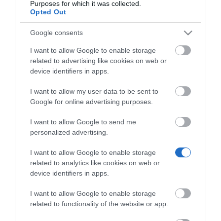
Purposes for which it was collected.
Opted Out
Τo JABRA EVOLVE 20 είναι ένα entry-level
Google consents
επαγγελματικό ακουστικό με εξαιρετικό ήχο, τόσο
I want to allow Google to enable storage
για συνομιλίες όσο και για μουσική.
related to advertising like cookies on web or
device identifiers in apps.
Το JABRA EVOLVE 20 SE STEREO UC, USB-C/A
I want to allow my user data to be sent to
δουλεύει απευθείας μόλις βγει από το κουτί του.
Google for online advertising purposes.
Απλώς συνδεθείτε στον υπολογιστή σας μέσω του
USB-A ή USB-C αντάπτορα που περιλαμβάνεται.
I want to allow Google to send me
personalized advertising.
Με το ενσωματωμένο call controller έχετε τον
I want to allow Google to enable storage
έλεγχο στον χειρισμό των κλήσεων ή της μουσικής
related to analytics like cookies on web or
σας. Σας επιτρέπει να λάβετε ή να τερματίσετε
device identifiers in apps.
κλήσεις, να ελέγξετε την ένταση του ήχου ή να
I want to allow Google to enable storage
κάνετε σίγαση της κλήσης.
related to functionality of the website or app.