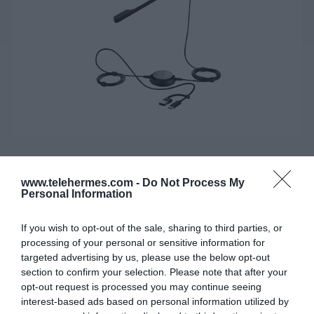
JABRA EVOLVE 20 SE STEREO UC,
USB-C/A
www.telehermes.com -
Do Not Process My
Personal Information
Τo JABRA EVOLVE 20 είναι ένα entry-level
If you wish to opt-out of the sale, sharing to third parties, or
επαγγελματικό ακουστικό με εξαιρετικό ήχο, τόσο για
processing of your personal or sensitive information for
συνομιλίες όσο και για μουσική.
targeted advertising by us, please use the below opt-out
section to confirm your selection. Please note that after your
opt-out request is processed you may continue seeing
SKU:
04-01-0287
interest-based ads based on personal information utilized by