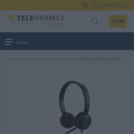
+30 210 9715355
LOGIN
Μενού
ΑΡΧΙΚΉ ΣΕΛΊΔΑ
/
ΑΚΟΥΣΤΙΚΆ ΚΕΦΑΛΉΣ
/
ΕΝΣΎΡΜΑΤΑ ΑΚΟΥΣΤΙΚΆ
/
JABRA EVOLVE 20 SE STEREO UC, USB-C/A