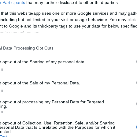
Participants
that may further disclose it to other third parties.
SKU:
04-01-0194
Κωδικός
 that this website/app uses one or more Google services and may gath
ΕΑΝ:
5706991023862
including but not limited to your visit or usage behaviour. You may click 
 to Google and its third-party tags to use your data for below specifi
ogle consent section.
Jabra
l Data Processing Opt Outs
o opt-out of the Sharing of my personal data.
In
o opt-out of the Sale of my Personal Data.
In
τηριστικά
Download
to opt-out of processing my Personal Data for Targeted
ing.
In
κών ακουστικών σχεδιασμένα για να βελτιώνουν την συγκέντ
o opt-out of Collection, Use, Retention, Sale, and/or Sharing
ει στον χρήστη ηρεμία ακόμα και σε πολύ θορυβώδη εργασια
ersonal Data that Is Unrelated with the Purposes for which it
lected.
Out