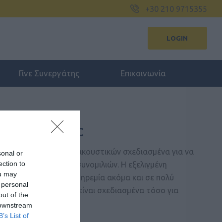
+30 210 9715355
LOGIN
Γίνε Συνεργάτης
Επικοινωνία
C MONO, USB-C
 σειρά επαγγελματικών ακουστικών σχεδιασμένα για να
sonal or
ection to
ι την ποιότητα των συνομιλιών. Η εξελιγμένη
ou may
ασφαλίζει στον χρήστη ηρεμία ακόμα και σε πολύ
 personal
τα. Τα Jabra Evolve είναι σχεδιασμένα τόσο για
out of the
 downstream
B’s List of