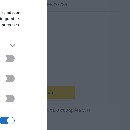
 Kατασκευαστή:
4993-829-289
er and store
to grant or
ed purposes
Με Ενδιαφέρει
ρωση και την ποιότητα των συνομιλιών. Η
κά περιβάλλοντα.