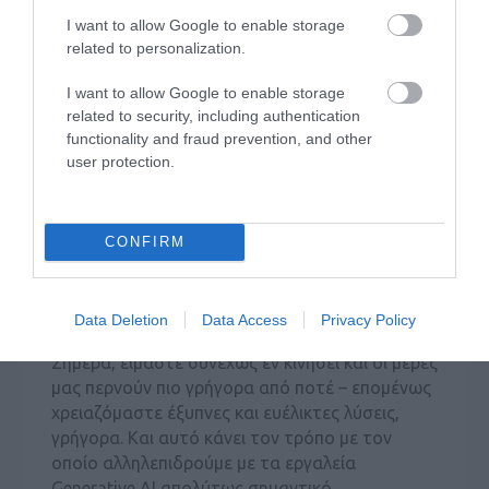
I want to allow Google to enable storage
related to personalization.
I want to allow Google to enable storage
related to security, including authentication
functionality and fraud prevention, and other
user protection.
CONFIRM
Γιατί Φωνή;
Η ανάγκη για ταχύτητα
Data Deletion
Data Access
Privacy Policy
Σήμερα, είμαστε συνεχώς εν κινήσει και οι μέρες
μας περνούν πιο γρήγορα από ποτέ – επομένως
χρειαζόμαστε έξυπνες και ευέλικτες λύσεις,
γρήγορα. Και αυτό κάνει τον τρόπο με τον
οποίο αλληλεπιδρούμε με τα εργαλεία
Generative AI απολύτως σημαντικό.