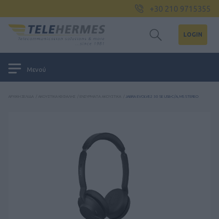
+30 210 9715355
LOGIN
Μενού
ΑΡΧΙΚΉ ΣΕΛΊΔΑ
/
ΑΚΟΥΣΤΙΚΆ ΚΕΦΑΛΉΣ
/
ΕΝΣΎΡΜΑΤΑ ΑΚΟΥΣΤΙΚΆ
/
JABRA EVOLVE2 30 SE USB-C/A, MS STEREO