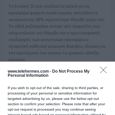
Το Evolve2 30 έχει σχεδιαστεί ειδικά για να
προσφέρει φορητή συγκέντρωση, οπουδήποτε,
ακυρώνοντας 48% περισσότερο θόρυβο γύρω σας.
Τα οβάλ μαξιλαράκια αυτιών από δερματίνη που
απομονώνουν τον θόρυβο και ο πρωτοποριακός
σχεδιασμός των ακουστικών προσφέρουν
εξαιρετική παθητική ακύρωση θορύβου. Ιδανικό για
τον εργαζόμενο του οποίου το γραφείο αλλάζει
συνεχώς.
www.telehermes.com -
Do Not Process My
Το Evolve2 30 γνωρίζει αυτόματα πότε χρειάζεστε
Personal Information
ηρεμία και γαλήνη, με ενσωματωμένο busylight που
ανάβει αυτόματα όταν μιλάτε.
If you wish to opt-out of the sale, sharing to third parties, or
processing of your personal or sensitive information for
targeted advertising by us, please use the below opt-out
section to confirm your selection. Please note that after your
opt-out request is processed you may continue seeing
interest-based ads based on personal information utilized by