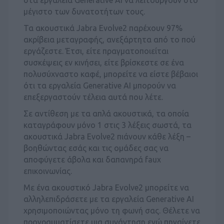
στα εργαλεία Generative AI να λειτουργούν στο
μέγιστο των δυνατοτήτων τους.
Τα ακουστικά Jabra Evolve2 παρέχουν 97%
ακρίβεια μεταγραφής, ανεξάρτητα από το πού
εργάζεστε. Έτσι, είτε πραγματοποιείται
συσκέψεις εν κινήσει, είτε βρίσκεστε σε ένα
πολυσύχναστο καφέ, μπορείτε να είστε βέβαιοι
ότι τα εργαλεία Generative AI μπορούν να
επεξεργαστούν τέλεια αυτά που λέτε.
Σε αντίθεση με τα απλά ακουστικά, τα οποία
καταγράφουν μόνο 1 στις 3 λέξεις σωστά, τα
ακουστικά Jabra Evolve2 πιάνουν κάθε λέξη –
βοηθώντας εσάς και τις ομάδες σας να
αποφύγετε άβολα και δαπανηρά faux
επικοινωνίας.
Με ένα ακουστικό Jabra Evolve2 μπορείτε να
αλληλεπιδράσετε με τα εργαλεία Generative AI
χρησιμοποιώντας μόνο τη φωνή σας. Θέλετε να
προγραμματίσετε μια συνάντηση ενώ πηγαίνετε