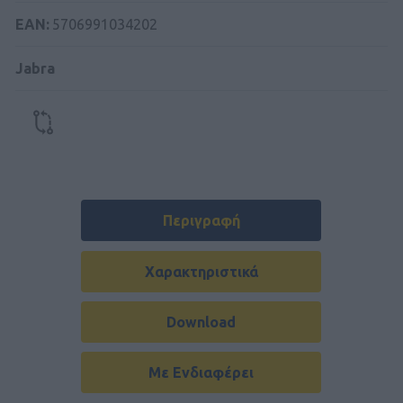
ΕΑΝ:
5706991034202
Jabra
Περιγραφή
Χαρακτηριστικά
Download
Με Ενδιαφέρει