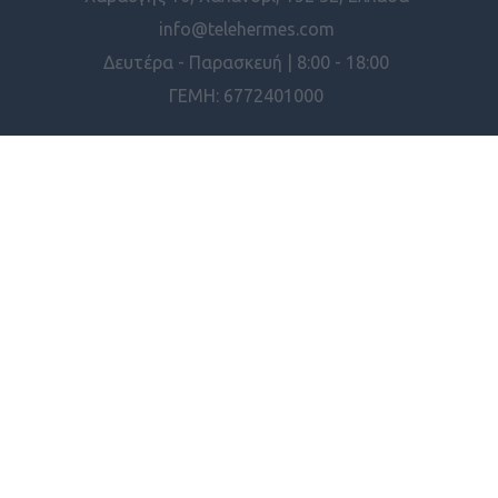
info@telehermes.com
Δευτέρα - Παρασκευή | 8:00 - 18:00
ΓΕΜΗ: 6772401000
ΠΛΗΡΟΦΟΡΊΕΣ
ΕΡΓΑΛΕΊΑ ΣΕΛΊΔΑΣ
© 2026 Telehermes
Powered by
nopCommerce
.
Design & Development by
RDC Informatics
.