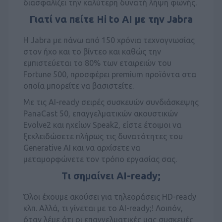
διασφαλίζει την καλύτερη δυνατή λήψη φωνής.
Γιατί να πείτε Hi to AI με την Jabra
Η Jabra με πάνω από 150 χρόνια τεχνογνωσίας
στον ήχο και το βίντεο και καθώς την
εμπιστεύεται το 80% των εταιρειών του
Fortune 500, προσφέρει premium προϊόντα στα
οποία μπορείτε να βασιστείτε.
Με τις AI-ready σειρές συσκευών συνδιάσκεψης
PanaCast 50, επαγγελματικών ακουστικών
Evolve2 και ηχείων Speak2, είστε έτοιμοι να
ξεκλειδώσετε πλήρως τις δυνατότητες του
Generative AI και να αρχίσετε να
μεταμορφώνετε τον τρόπο εργασίας σας.
Τι σημαίνει AI-ready;
Όλοι έχουμε ακούσει για τηλεοράσεις HD-ready
κλπ. Αλλά, τι γίνεται με το AI-ready;! Λοιπόν,
όταν λέμε ότι οι επαγγελματικές μας συσκευές