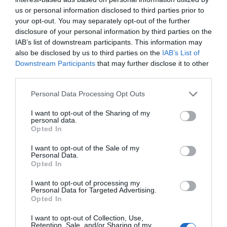
us or personal information disclosed to third parties prior to
Say Hi to AI
your opt-out. You may separately opt-out of the further
disclosure of your personal information by third parties on the
Τα εργαλεία Generative AI είναι εδώ και είναι
IAB’s list of downstream participants. This information may
έτοιμα να φέρουν επανάσταση στον τρόπο που
also be disclosed by us to third parties on the
IAB’s List of
εργαζόμαστε. Αλλά… τι είναι;
Downstream Participants
that may further disclose it to other
Με απλά λόγια, τα εργαλεία Generative AI είναι
third parties.
εφαρμογές λογισμικού που βασίζονται στην
Please note that this website/app uses one or more Google
Personal Data Processing Opt Outs
τεχνητή νοημοσύνη, για να μας βοηθήσουν να
services and may gather and store information including but
πλοηγηθούμε στην καθημερινότητά μας με
not limited to your visit or usage behaviour. You may click to
I want to opt-out of the Sharing of my
personal data.
επιπλέον ευκολία. Συνδυάζοντας την premium
grant or deny consent to Google and its third-party tags to
Opted In
τεχνολογία φωνής με τα εργαλεία Generative AI,
use your data for below specified purposes in below Google
μπορούμε να ενισχύσουμε την
consent section.
I want to opt-out of the Sale of my
Personal Data.
παραγωγικότητα, να μειώσουμε το πνευματικό
Opted In
φορτίο, να εξοικονομήσουμε χρόνο και να
απελευθερώσουμε τη δημιουργικότητά μας.
I want to opt-out of processing my
Personal Data for Targeted Advertising.
Opted In
I want to opt-out of Collection, Use,
Retention, Sale, and/or Sharing of my