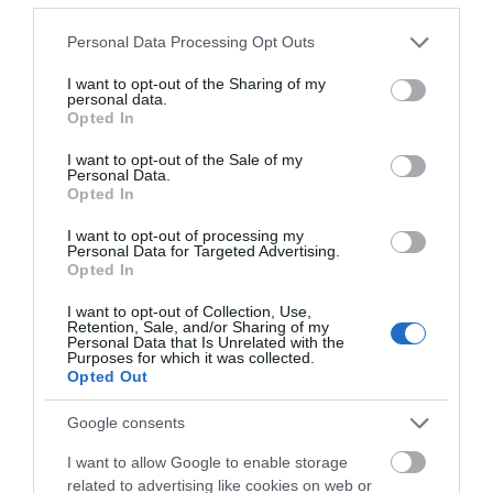
Please note that this website/app uses one or more Google
Personal Data Processing Opt Outs
services and may gather and store information including but
not limited to your visit or usage behaviour. You may click to
I want to opt-out of the Sharing of my
personal data.
grant or deny consent to Google and its third-party tags to
Opted In
use your data for below specified purposes in below Google
consent section.
I want to opt-out of the Sale of my
Personal Data.
Opted In
I want to opt-out of processing my
Personal Data for Targeted Advertising.
Opted In
I want to opt-out of Collection, Use,
Retention, Sale, and/or Sharing of my
Personal Data that Is Unrelated with the
Purposes for which it was collected.
Opted Out
Google consents
I want to allow Google to enable storage
related to advertising like cookies on web or