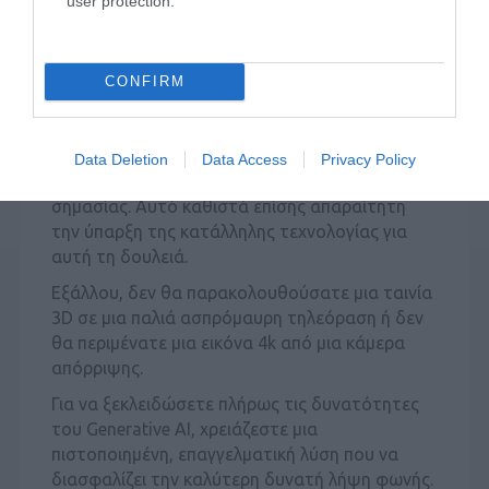
user protection.
Γνωρίζατε ότι η ομιλία είναι 4 φορές πιο
γρήγορη από την πληκτρολόγηση; Έτσι, ο
καλύτερος τρόπος για να πείτε ένα Hi to AI είναι
CONFIRM
χρησιμοποιώντας τη φωνή σας!
Καθώς η φωνή έχει οριστεί να γίνει το νούμερο
1 interface of choice για το λογισμικό Generative
Data Deletion
Data Access
Privacy Policy
AI, η ακριβής λήψη φωνής είναι ζωτικής
σημασίας. Αυτό καθιστά επίσης απαραίτητη
την ύπαρξη της κατάλληλης τεχνολογίας για
αυτή τη δουλειά.
Εξάλλου, δεν θα παρακολουθούσατε μια ταινία
3D σε μια παλιά ασπρόμαυρη τηλεόραση ή δεν
θα περιμένατε μια εικόνα 4k από μια κάμερα
απόρριψης.
Για να ξεκλειδώσετε πλήρως τις δυνατότητες
του Generative AI, χρειάζεστε μια
πιστοποιημένη, επαγγελματική λύση που να
διασφαλίζει την καλύτερη δυνατή λήψη φωνής.