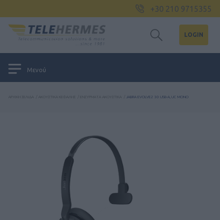
+30 210 9715355
LOGIN
Μενού
ΑΡΧΙΚΉ ΣΕΛΊΔΑ
/
ΑΚΟΥΣΤΙΚΆ ΚΕΦΑΛΉΣ
/
ΕΝΣΎΡΜΑΤΑ ΑΚΟΥΣΤΙΚΆ
/
JABRA EVOLVE2 30 USB-A, UC MONO