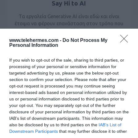
Say Hi to AI
Τα εργαλεία Generative AI είναι εδώ και είναι
έτοιμα να φέρουν επανάσταση στον τρόπο που
εργαζόμαστε. Αλλά… τι είναι;
www.telehermes.com -
Do Not Process My
Με απλά λόγια, τα εργαλεία Generative AI είναι
Personal Information
εφαρμογές λογισμικού που βασίζονται στην
τεχνητή νοημοσύνη, για να μας βοηθήσουν να
If you wish to opt-out of the sale, sharing to third parties, or
πλοηγηθούμε στην καθημερινότητά μας με
processing of your personal or sensitive information for
επιπλέον ευκολία. Συνδυάζοντας την premium
targeted advertising by us, please use the below opt-out
τεχνολογία φωνής με τα εργαλεία Generative AI,
section to confirm your selection. Please note that after your
μπορούμε να ενισχύσουμε την
opt-out request is processed you may continue seeing
παραγωγικότητα, να μειώσουμε το πνευματικό
interest-based ads based on personal information utilized by
φορτίο, να εξοικονομήσουμε χρόνο και να
us or personal information disclosed to third parties prior to
απελευθερώσουμε τη δημιουργικότητά μας.
your opt-out. You may separately opt-out of the further
disclosure of your personal information by third parties on the
IAB’s list of downstream participants. This information may
also be disclosed by us to third parties on the
IAB’s List of
Downstream Participants
that may further disclose it to other
third parties.