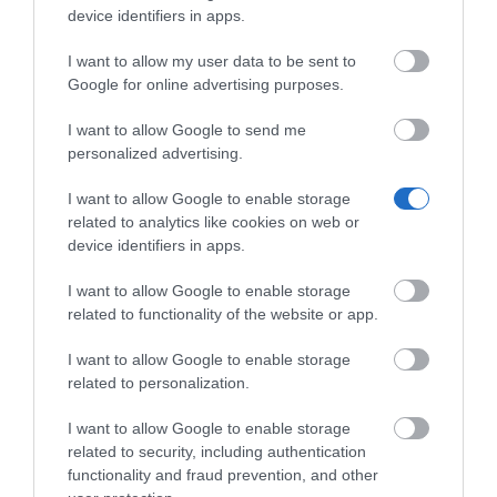
device identifiers in apps.
I want to allow my user data to be sent to
Google for online advertising purposes.
I want to allow Google to send me
personalized advertising.
I want to allow Google to enable storage
related to analytics like cookies on web or
device identifiers in apps.
Γιατί Φωνή;
I want to allow Google to enable storage
Η ανάγκη για ταχύτητα
related to functionality of the website or app.
Σήμερα, είμαστε συνεχώς εν κινήσει και οι μέρες
I want to allow Google to enable storage
μας περνούν πιο γρήγορα από ποτέ – επομένως
related to personalization.
χρειαζόμαστε έξυπνες και ευέλικτες λύσεις,
I want to allow Google to enable storage
γρήγορα. Και αυτό κάνει τον τρόπο με τον
related to security, including authentication
οποίο αλληλεπιδρούμε με τα εργαλεία
functionality and fraud prevention, and other
Generative AI απολύτως σημαντικό.