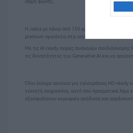
λήψη φωνής.
Η Jabra με πάνω από 150 χρόνια τεχνογνωσίας στ
premium προϊόντα στα οποία μπορείτε να βασιστ
Με τις AI-ready σειρές συσκευών συνδιάσκεψης P
τις δυνατότητες του Generative AI και να αρχίσ
Όλοι έχουμε ακούσει για τηλεοράσεις HD-ready κλπ
τεχνητή νοημοσύνη, αυτό που πραγματικά λέμε είν
εξασφαλίσουν κορυφαία απόδοση και απρόσκοπτ