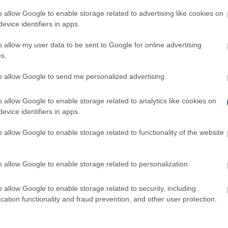
o allow Google to enable storage related to advertising like cookies on
evice identifiers in apps.
Γιατί Φωνή;
o allow my user data to be sent to Google for online advertising
s.
Η ανάγκη για ταχύτητα
to allow Google to send me personalized advertising.
 μας περνούν πιο γρήγορα από ποτέ – επομένως χρειαζόμαστε 
o allow Google to enable storage related to analytics like cookies on
 τα εργαλεία Generative AI απολύτως σημαντικό.
evice identifiers in apps.
η από την πληκτρολόγηση; Έτσι, ο καλύτερος τρόπος για να πε
o allow Google to enable storage related to functionality of the website
interface of choice για το λογισμικό Generative AI, η ακριβή
o allow Google to enable storage related to personalization.
ληλης τεχνολογίας για αυτή τη δουλειά.
o allow Google to enable storage related to security, including
D σε μια παλιά ασπρόμαυρη τηλεόραση ή δεν θα περιμένατε μ
cation functionality and fraud prevention, and other user protection.
 Generative AI, χρειάζεστε μια πιστοποιημένη, επαγγελματικ