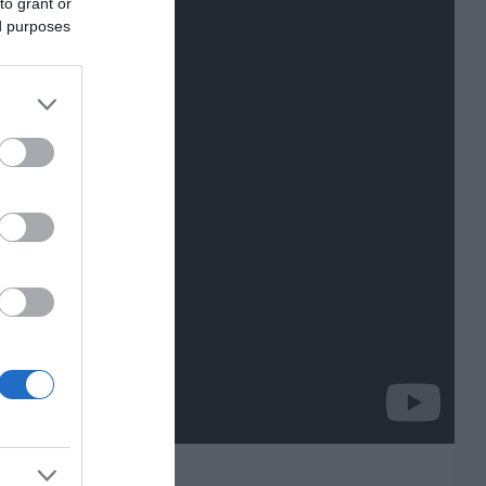
to grant or
ed purposes