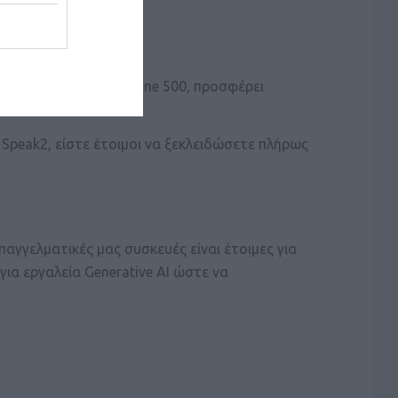
ν εταιρειών του Fortune 500, προσφέρει
Speak2, είστε έτοιμοι να ξεκλειδώσετε πλήρως
επαγγελματικές μας συσκευές είναι έτοιμες για
για εργαλεία Generative AI ώστε να