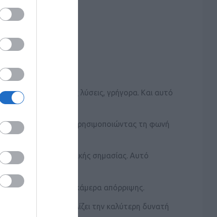
έξυπνες και ευέλικτες λύσεις, γρήγορα. Και αυτό
ίτε ένα Hi to AI είναι χρησιμοποιώντας τη φωνή
ς λήψη φωνής είναι ζωτικής σημασίας. Αυτό
ια εικόνα 4k από μια κάμερα απόρριψης.
ή λύση που να διασφαλίζει την καλύτερη δυνατή