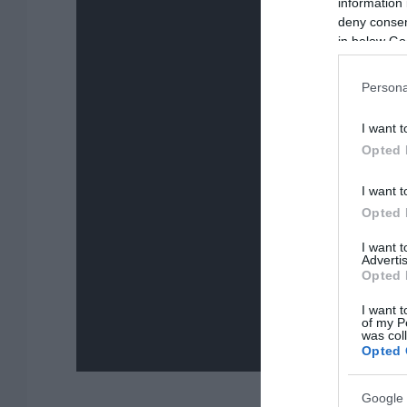
information 
deny consent
in below Go
Persona
I want t
Opted 
I want t
Opted 
I want 
Advertis
Opted 
I want t
of my P
was col
Opted 
Google 