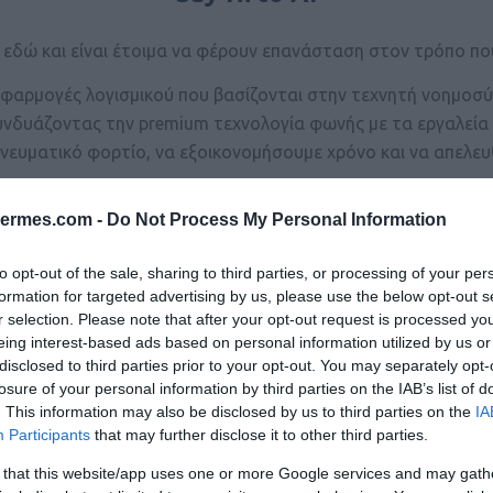
αι εδώ και είναι έτοιμα να φέρουν επανάσταση στον τρόπο πο
αι εφαρμογές λογισμικού που βασίζονται στην τεχνητή νοημοσ
υνδυάζοντας την premium τεχνολογία φωνής με τα εργαλεία 
νευματικό φορτίο, να εξοικονομήσουμε χρόνο και να απελε
hermes.com -
Do Not Process My Personal Information
to opt-out of the sale, sharing to third parties, or processing of your per
formation for targeted advertising by us, please use the below opt-out s
r selection. Please note that after your opt-out request is processed y
eing interest-based ads based on personal information utilized by us or
disclosed to third parties prior to your opt-out. You may separately opt-
losure of your personal information by third parties on the IAB’s list of
. This information may also be disclosed by us to third parties on the
IA
Participants
that may further disclose it to other third parties.
 that this website/app uses one or more Google services and may gath