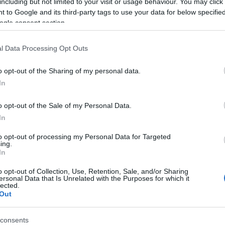
including but not limited to your visit or usage behaviour. You may click 
 to Google and its third-party tags to use your data for below specifi
ogle consent section.
l Data Processing Opt Outs
o opt-out of the Sharing of my personal data.
In
o opt-out of the Sale of my Personal Data.
In
to opt-out of processing my Personal Data for Targeted
ing.
In
o opt-out of Collection, Use, Retention, Sale, and/or Sharing
ersonal Data that Is Unrelated with the Purposes for which it
lected.
Out
consents