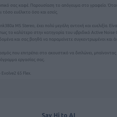
 τοπικό σας καφέ. Παρουσίαση το απόγευμα στο γραφείο. Όταν
ι τόσο ευέλικτο όσο και εσείς.
Link380a MS Stereo, έχει πολύ μεγάλη αντοχή και ευελιξία. Εί
πως το καλύτερο στην κατηγορία του υβριδικό Active Noise Ca
εδομένα και σας βοηθά να παραμείνετε συγκεντρωμένοι και 
σμός που επιτρέπει στο ακουστικό να διπλώνει, μπαίνοντας
ρόγραμμα εργασίας σας.
Evolve2 65 Flex.
Say Hi to AI