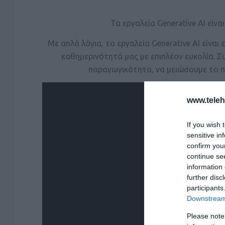
Τα εργαλεία Generative AI είν
Με απλά λόγια, τα εργαλεία Generative AI είν
καθημερινότητά μας με επιπλέον ευκολία. Σ
παραγωγικότητα, να μειώσουμε το π
www.tele
If you wish 
sensitive in
confirm you
continue se
information 
further disc
participants
Downstream 
Please note