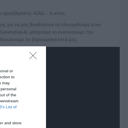
υ εργαζόμαστε. Αλλά… τι είναι;
ύνη, για να μας βοηθήσουν να πλοηγηθούμε στην
Generative AI, μπορούμε να ενισχύσουμε την
υθερώσουμε τη δημιουργικότητά μας.
sonal or
ection to
ou may
 personal
out of the
 downstream
B’s List of
er and store