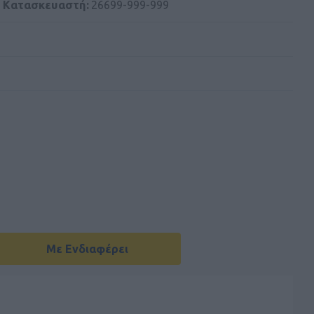
 Kατασκευαστή:
26699-999-999
Με Ενδιαφέρει