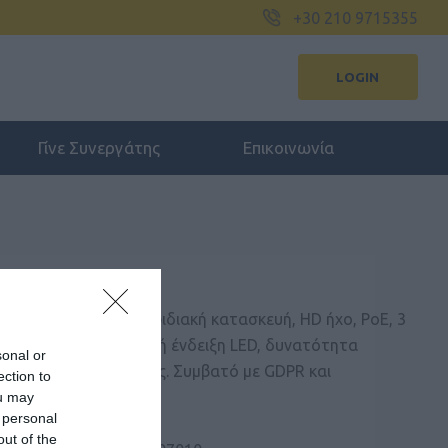
+30 210 9715355
LOGIN
Γίνε Συνεργάτης
Επικοινωνία
ONE HD300
ατίου με αντιβακτηριδιακή κατασκευή, HD ήχο, PoE, 3
χείας κλήσης, φωτεινή ένδειξη LED, δυνατότητα
sonal or
ατομίκευσης πρόσοψης. Συμβατό με GDPR και
ection to
ι καταλύματα.
ou may
 personal
out of the