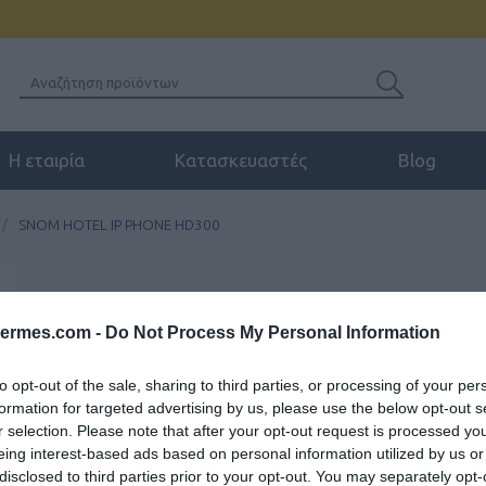
Η εταιρία
Κατασκευαστές
Blog
/
SNOM HOTEL IP PHONE HD300
SNOM HOTEL IP PH
hermes.com -
Do Not Process My Personal Information
IP τηλέφωνο ξενοδοχειακού δωμ
προγραμματιζόμενα πλήκτρα τα
to opt-out of the sale, sharing to third parties, or processing of your per
επιτοίχιας τοποθέτησης και εξ
formation for targeted advertising by us, please use the below opt-out s
σχεδιασμένο για ξενοδοχεία κα
r selection. Please note that after your opt-out request is processed y
eing interest-based ads based on personal information utilized by us or
disclosed to third parties prior to your opt-out. You may separately opt-