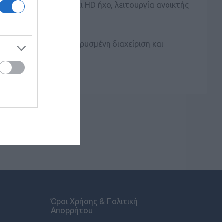
εγκατάσταση, διαθέτει HD ήχο, λειτουργία ανοικτής
ήσης.
ιθμούς, ενώ η απομακρυσμένη διαχείριση και
ές εγκαταστάσεις.
Όροι Χρήσης & Πολιτική
Απορρήτου