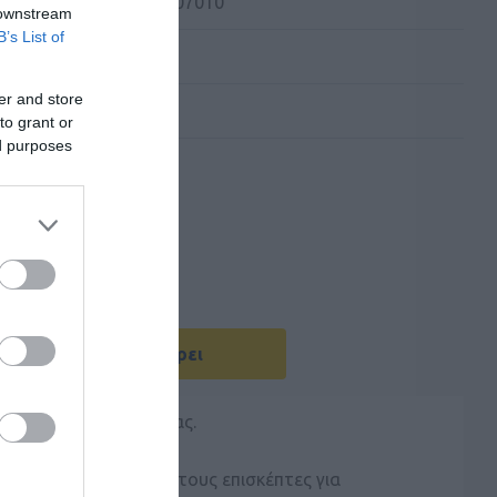
 Kατασκευαστή:
00007010
 downstream
B’s List of
er and store
to grant or
ed purposes
Με Ενδιαφέρει
πιχειρήσεις φιλοξενίας.
ED ενημερώνει άμεσα τους επισκέπτες για