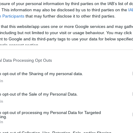
SKU:
02-07-0134
Κωδικός
losure of your personal information by third parties on the IAB’s list of
. This information may also be disclosed by us to third parties on the
IA
ΕΑΝ:
4262377560594
Participants
that may further disclose it to other third parties.
 that this website/app uses one or more Google services and may gath
Snom
including but not limited to your visit or usage behaviour. You may click 
 to Google and its third-party tags to use your data for below specifi
ogle consent section.
l Data Processing Opt Outs
o opt-out of the Sharing of my personal data.
In
o opt-out of the Sale of my Personal Data.
τηριστικά
Download
In
έφωνο, σχεδιασμένο ειδικά για ξενοδοχεία, καταλύματα και ε
to opt-out of processing my Personal Data for Targeted
ing.
In
τήρηση υψηλών προτύπων υγιεινής, ενώ η φωτεινή ένδειξη L
o opt-out of Collection, Use, Retention, Sale, and/or Sharing