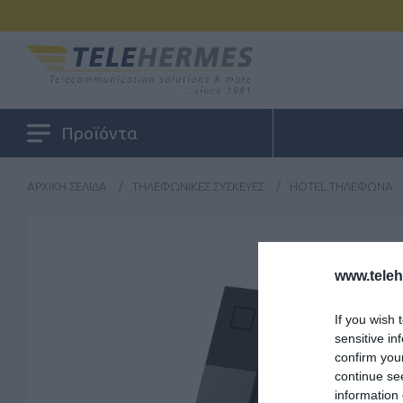
Προϊόντα
ΑΡΧΙΚΉ ΣΕΛΊΔΑ
/
ΤΗΛΕΦΩΝΙΚΈΣ ΣΥΣΚΕΥΈΣ
/
HOTEL ΤΗΛΈΦΩΝΑ
www.tele
If you wish 
sensitive in
confirm you
continue se
information 