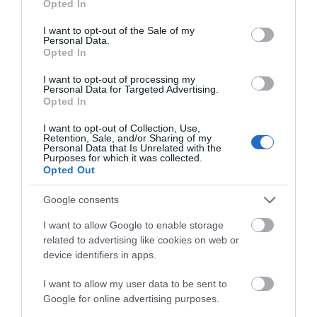
Opted In
use your data for below specified purposes in below Google
Περιγραφή
consent section.
I want to opt-out of the Sale of my
Personal Data.
Opted In
Χαρακτηριστικά
I want to opt-out of processing my
Personal Data for Targeted Advertising.
Opted In
Download
I want to opt-out of Collection, Use,
Retention, Sale, and/or Sharing of my
Με Ενδιαφέρει
Personal Data that Is Unrelated with the
Purposes for which it was collected.
Opted Out
Τα ξενοδοχειακά τηλέφωνα Xenios είναι τα
Google consents
πρώτα τηλέφωνα που μπορούν να
I want to allow Google to enable storage
προσαρμοστούν πλήρως και να διαμορφωθούν
related to advertising like cookies on web or
έτσι ώστε να ταιριάζουν απόλυτα στη
device identifiers in apps.
διακόσμηση του δωματίου. Μπορείτε να επιλέξτε
I want to allow my user data to be sent to
φινίρισμα ξύλου, δέρματος, πλέξιγκλας, πέτρας ή
Google for online advertising purposes.
μετάλλου.