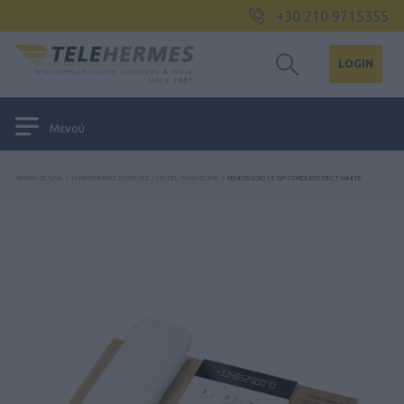
+30 210 9715355
LOGIN
Μενού
ΑΡΧΙΚΉ ΣΕΛΊΔΑ
/
ΤΗΛΕΦΩΝΙΚΈΣ ΣΥΣΚΕΥΈΣ
/
HOTEL ΤΗΛΈΦΩΝΑ
/
XENIOS ICB015 SIP CORDLESS DECT WHITE