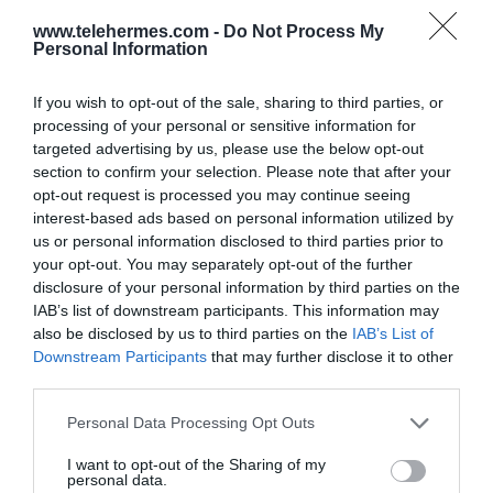
Το ΙCB015 είναι ένα ασύρματο, SIP τηλέφωνο με plug &
www.telehermes.com -
Do Not Process My
play εγκατάσταση, κατασκευασμένο από
Personal Information
αντιβακτηριδιακό πλαστικό, εύκολο στο καθάρισμα και
ανθεκτικό σε γρατζουνιές και λεκέδες. Μπορείτε να
If you wish to opt-out of the sale, sharing to third parties, or
processing of your personal or sensitive information for
επιλέξτε φινίρισμα ξύλου, δέρματος, πλέξιγκλας, πέτρας
targeted advertising by us, please use the below opt-out
ή μετάλλου, ώστε να ταιριάζει απόλυτα στη
section to confirm your selection. Please note that after your
διακόσμηση του δωματίου.
opt-out request is processed you may continue seeing
interest-based ads based on personal information utilized by
us or personal information disclosed to third parties prior to
SKU:
02-15-0005
your opt-out. You may separately opt-out of the further
disclosure of your personal information by third parties on the
Κωδικός Kατασκευαστή:
ICB015-WH
IAB’s list of downstream participants. This information may
also be disclosed by us to third parties on the
IAB’s List of
Xenios
Downstream Participants
that may further disclose it to other
third parties.
Please note that this website/app uses one or more Google
Personal Data Processing Opt Outs
services and may gather and store information including but
not limited to your visit or usage behaviour. You may click to
I want to opt-out of the Sharing of my
personal data.
grant or deny consent to Google and its third-party tags to