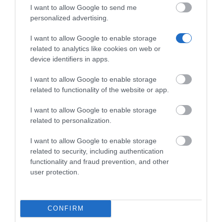
I want to allow Google to send me
Με 10 πλήκτρα άμεσης πρόσβασης και μια χρήσιμη
personalized advertising.
θύρα USB στο μπροστινό μέρος για τη φόρτιση
άλλων συσκευών, εύχρηστο και με διακριτικό
I want to allow Google to enable storage
μέγεθος (A5), αυτό το τηλέφωνο είναι το ιδανικό
related to analytics like cookies on web or
device identifiers in apps.
τηλέφωνο για premium δωμάτια ξενοδοχείου.
Επίσης, τα τηλέφωνα Xenios είναι συμβατά με
I want to allow Google to enable storage
πολλά PBX για τέλεια ενσωμάτωση.
related to functionality of the website or app.
Το ICB015 είναι ένα ασύρματο, SIP τηλέφωνο με
I want to allow Google to enable storage
plug & play εγκατάσταση, κατασκευασμένο από
related to personalization.
αντιβακτηριδιακό πλαστικό, εύκολο στο
I want to allow Google to enable storage
καθάρισμα και ανθεκτικό σε γρατζουνιές και
related to security, including authentication
λεκέδες. Διαθέτει Handsfree στη βάση, αυτόματη
functionality and fraud prevention, and other
διαγραφή του ιστορικού κλήσεων κάθε μία ώρα,
user protection.
10 φωτιζόμενα και προγραμματιζόμενα πλήκτρα
για τις υπηρεσίες επισκεπτώ, καθώς και θ
ύρα USB
για φόρτιση κινητού τηλεφώνου. Το ασύρματο ακουστικό
CONFIRM
του
είναι εύκολο στη χρήση και δεν μπορεί να