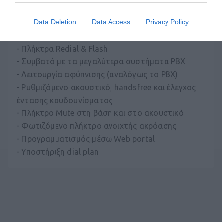
χρησιμοποιηθεί εκτός ξενοδοχείου (προστασία από κλοπή).
Data Deletion
Data Access
Privacy Policy
Μερικά ακόμα χαρακτηριστικά:
- Πλήκτρα Redial & Flash
- Συμβατό με τα μεγαλύτερα συστήματα PBX
- Λειτουργία αφύπνισης (αναλόγως το PBX)
- Ρυθμιζόμενο ακουστικό, handsfree και έλεγχος
έντασης κουδουνίσματος
- Πλήκτρο Mute στη βάση και στο ακουστικό
- Φωτιζόμενο πλήκτρο ανοιχτής ακρόασης
- Προγραμματισμός μέσω Web portal
- Υποστήριξη dial plan