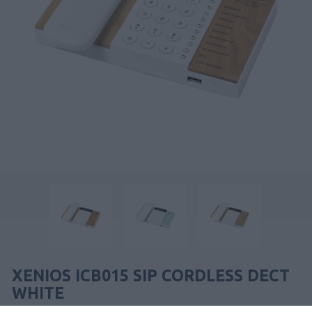
XENIOS ICB015 SIP CORDLESS DECT
WHITE