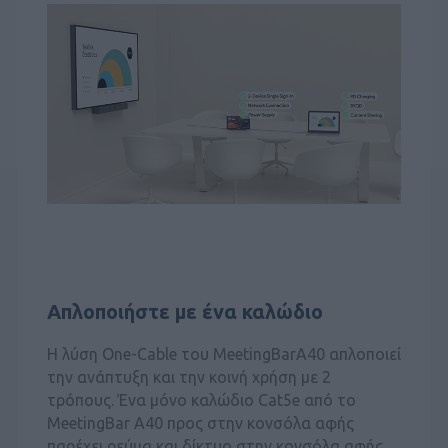
Απλοποιήστε με ένα καλώδιο
Η λύση One-Cable του MeetingBarA40 απλοποιεί
την ανάπτυξη και την κοινή χρήση με 2
τρόπους. Ένα μόνο καλώδιο Cat5e από το
MeetingBar A40 προς στην κονσόλα αφής
παρέχει ρεύμα και δίκτυο στην κονσόλα αφής,