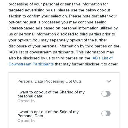
μικρόφωνα επέκτασης (προαιρετικός εξοπλισμός).
processing of your personal or sensitive information for
targeted advertising by us, please use the below opt-out
Η έξυπνη τεχνολογία μείωσης θορύβου εξασφαλίζει
section to confirm your selection. Please note that after your
μια εξαιρετική εμπειρία ήχου.
opt-out request is processed you may continue seeing
interest-based ads based on personal information utilized by
Το Yealink MeetingBar A40-031 επιτρέπει την
us or personal information disclosed to third parties prior to
αναβάθμιση στο πιο πρόσφατο λειτουργικό
your opt-out. You may separately opt-out of the further
disclosure of your personal information by third parties on the
σύστημα Android 13 και ακολουθώντας τις
IAB’s list of downstream participants. This information may
αναβαθίσεις του Android διασφαλίζει ότι οι
also be disclosed by us to third parties on the
IAB’s List of
χρήστες μπορούν να απολαμβάνουν τις πιο
Downstream Participants
that may further disclose it to other
πρόσφατες δυνατότητες και βελτιώσεις.
third parties.
Please note that this website/app uses one or more Google
Personal Data Processing Opt Outs
Επιπλέον, το Yealink MeetingBar A40-031 είναι
services and may gather and store information including but
συμβατό με την πλατφόρμα MDEP της Microsoft,
not limited to your visit or usage behaviour. You may click to
I want to opt-out of the Sharing of my
personal data.
grant or deny consent to Google and its third-party tags to
ενισχύοντας την ασφάλεια και ανάπτυξη. Αυτή η
Opted In
use your data for below specified purposes in below Google
ενοποίηση παρέχει στους χρήστες ένα πιο ασφαλές
consent section.
I want to opt-out of the Sale of my
περιβάλλον και βελτιστοποιημένες διαδικασίες
Personal Data.
Opted In
ανάπτυξης, συμβάλλοντας σε μια πιο ομαλή και