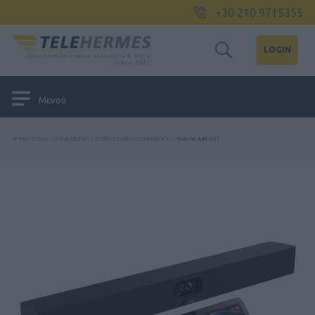
+30 210 9715355
LOGIN
Μενού
ΑΡΧΙΚΉ ΣΕΛΊΔΑ
/
ΣΥΝΔΙΆΣΚΕΨΗ
/
ΣΥΣΚΕΥΈΣ VIDEO CONFERENCE
/
YEALINK A40-031