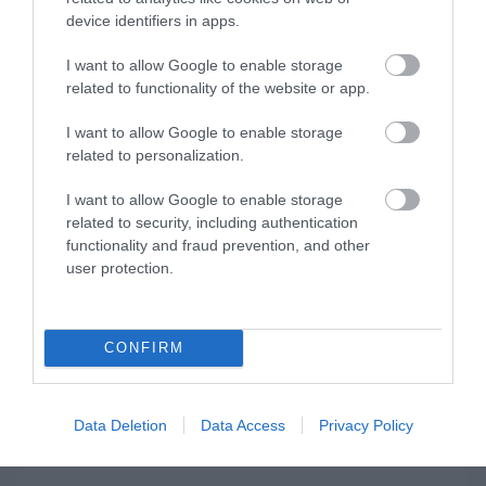
Σχεδιασμένο για απλότητα
device identifiers in apps.
Το MeetingBarA40 είναι ένα All-in-One Video
I want to allow Google to enable storage
Bar νέας γενιάς, που αξιοποιεί την κορυφαία
related to functionality of the website or app.
στον κλάδο τεχνητή νοημοσύνη για να
βελτιώσει τις καθημερινές υβριδικές συσκέψεις.
I want to allow Google to enable storage
Προσφέρει εύκολη εγκατάσταση και χρήση,
related to personalization.
καθιστώντας το ιδανικό για premium αίθουσες
I want to allow Google to enable storage
συνεδριάσεων μικρού και μεσαίου μεγέθους.
related to security, including authentication
functionality and fraud prevention, and other
user protection.
CONFIRM
Data Deletion
Data Access
Privacy Policy