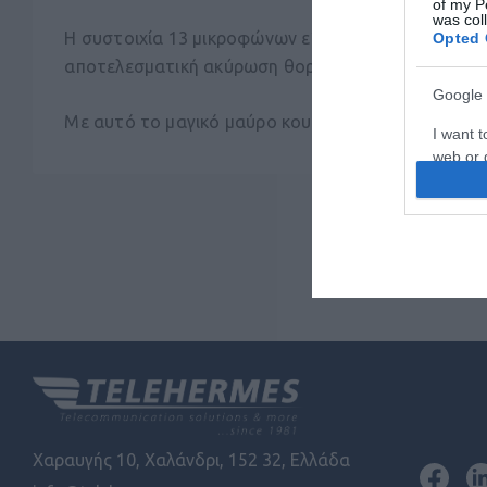
of my P
was col
Η συστοιχία 13 μικροφώνων είναι περίτεχνα τοποθ
Opted 
αποτελεσματική ακύρωση θορύβου. Το προηγμένο η
Google 
Με αυτό το μαγικό μαύρο κουτί, οι παρευρισκόμενο
I want t
web or d
I want t
purpose
I want 
I want t
web or d
I want t
or app.
I want t
Χαραυγής 10, Χαλάνδρι, 152 32, Ελλάδα