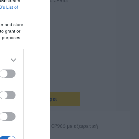
 Kατασκευαστή:
YEAL CP965
 downstream
B’s List of
er and store
to grant or
ed purposes
Με Ενδιαφέρει
ια να ενισχύσουν το CP965 με εξαιρετική