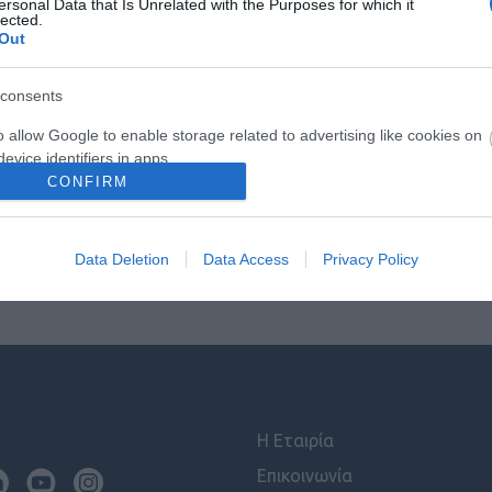
ersonal Data that Is Unrelated with the Purposes for which it
lected.
ετημένη σε κάθε «πόδι» και στο κέντρο του CP965 για να 
Out
χείο έχει μέγιστη απόδοση 96db/0,5m.
consents
ι από κάθε γωνιά της αίθουσας μπορούν να ακούσουν και ν
o allow Google to enable storage related to advertising like cookies on
evice identifiers in apps.
CONFIRM
o allow my user data to be sent to Google for online advertising
s.
Data Deletion
Data Access
Privacy Policy
to allow Google to send me personalized advertising.
o allow Google to enable storage related to analytics like cookies on
evice identifiers in apps.
o allow Google to enable storage related to functionality of the website
Η Εταιρία
o allow Google to enable storage related to personalization.
Επικοινωνία