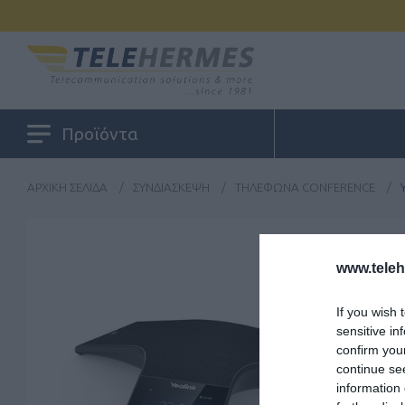
Προϊόντα
ΑΡΧΙΚΉ ΣΕΛΊΔΑ
/
ΣΥΝΔΙΆΣΚΕΨΗ
/
ΤΗΛΈΦΩΝΑ CONFERENCE
/
www.tele
If you wish 
sensitive in
confirm you
continue se
information 