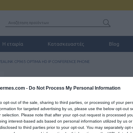
Η εταιρία
Κατασκευαστές
Blog
YEALINK CP965 OPTIMA HD IP CONFERENCE PHONE
hermes.com -
Do Not Process My Personal Information
YEALINK CP965 Opti
to opt-out of the sale, sharing to third parties, or processing of your per
formation for targeted advertising by us, please use the below opt-out s
Μέσα στην εκπληκτική εμφάνιση
r selection. Please note that after your opt-out request is processed y
εξαρτημάτων έρχονται για να ε
eing interest-based ads based on personal information utilized by us or
disclosed to third parties prior to your opt-out. You may separately opt-