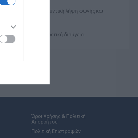
εξασφαλίζει πανκατευθυντική λήψη φωνής και
α ακουστούν με εξαιρετική διαύγεια.
Όροι Χρήσης & Πολιτική
Απορρήτου
Πολιτική Επιστροφών