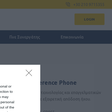
+30 210 9715355
LOGIN
Γίνε Συνεργάτης
Επικοινωνία
ma HD IP Conference Phone
sonal or
ection to
, ένα σύνολο ισχυρής τεχνολογίας και επαγγελματικών
ou may
νισχύσουν το CP965 με εξαιρετική απόδοση ήχου.
 personal
out of the