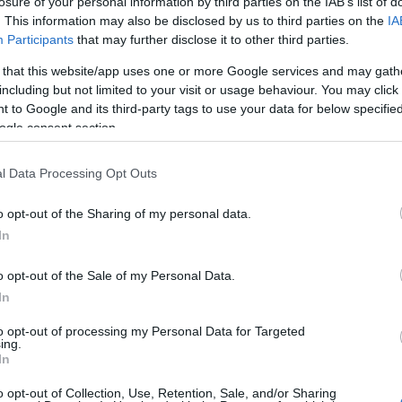
SKU:
02-11-0104
Κωδικός
losure of your personal information by third parties on the IAB’s list of
. This information may also be disclosed by us to third parties on the
IA
Participants
that may further disclose it to other third parties.
Yealink
 that this website/app uses one or more Google services and may gath
including but not limited to your visit or usage behaviour. You may click 
 to Google and its third-party tags to use your data for below specifi
ogle consent section.
l Data Processing Opt Outs
o opt-out of the Sharing of my personal data.
In
o opt-out of the Sale of my Personal Data.
τηριστικά
Download
In
to opt-out of processing my Personal Data for Targeted
ing.
In
ής τεχνολογίας και επαγγελματικών εξαρτημάτων έρχονται γ
o opt-out of Collection, Use, Retention, Sale, and/or Sharing