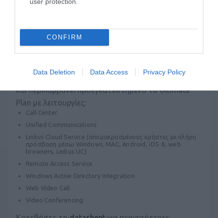
που επιτρέπει σε επιχειρήσεις να αξιοποιούν τις
user protection.
δυνατότητες του PBX μέσω εικονικών μηχανών ή
cloud υποδομών.
CONFIRM
Το YEASTAR P-SERIES SOFTWARE EDITION - 24SC
SELF-HOSTING-EP, υποστηρίζει έως 24ταυτόχρονες
Data Deletion
Data Access
Privacy Policy
κλήσεις. Αφορά εγκατάσταση σε δικό σας server
και περιλαμβάνει προεγκατεστημένο το Ultimate
Plan με λειτουργίες:
Call Center
Unified Communications
Linkus Cloud Service (απομακρυσμένους χρήστες με πλήρη
πρόσβαση μέσω Windows, MAC, Android, iOS &, web
browsers, Linkus UC)
Remote Access Service
Windows Active Directory Integration
Web Video Call
Video Conferencing
Κατεβάστε το
datasheet
για περισσότερες