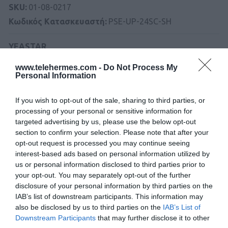
SKU:
01-08-0217
Κωδικός Kατασκευαστή:
PSE-UP-24SC-SH
YEASTAR
www.telehermes.com -
Do Not Process My
Personal Information
If you wish to opt-out of the sale, sharing to third parties, or
processing of your personal or sensitive information for
targeted advertising by us, please use the below opt-out
Περιγραφή
section to confirm your selection. Please note that after your
opt-out request is processed you may continue seeing
interest-based ads based on personal information utilized by
Download
us or personal information disclosed to third parties prior to
your opt-out. You may separately opt-out of the further
disclosure of your personal information by third parties on the
Με Ενδιαφέρει
IAB’s list of downstream participants. This information may
also be disclosed by us to third parties on the
IAB’s List of
Downstream Participants
that may further disclose it to other
Εστιάζοντας στην "Εύκολη Ενοποιημένη