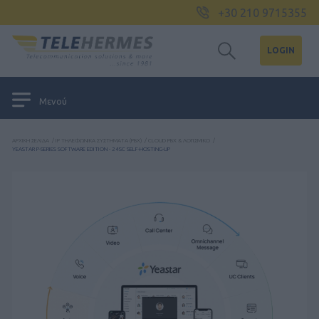
+30 210 9715355
LOGIN
Μενού
ΑΡΧΙΚΉ ΣΕΛΊΔΑ
/
IP ΤΗΛΕΦΩΝΙΚΆ ΣΥΣΤΉΜΑΤΑ (PBX)
/
CLOUD PBX & ΛΟΓΙΣΜΙΚΌ
/
YEASTAR P-SERIES SOFTWARE EDITION - 24SC SELF-HOSTING-UP