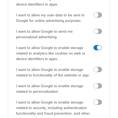
ανάπτυξη, απαιτεί χαμηλότερο συνολικό κόστος
device identifiers in apps.
ιδιοκτησίας, λιγότερη εκπαίδευση και μικρότερες
I want to allow my user data to be sent to
ανάγκες διαχείρισης.
Google for online advertising purposes.
Περισσότερα σε ένα σύστημα:
Ενοποιημένο PBX, call
I want to allow Google to send me
center, live chat, omnichannel μηνύματα, video meeting και
personalized advertising.
ενσωματώσεις με 3rd-party εφαρμογές σε μια απλή λύση.
Ευέλικτες Επιλογές Ανάπτυξης:
Στο cloud, on premise ή
I want to allow Google to enable storage
υβριδικά με εύκολη εγκατάσταση.
related to analytics like cookies on web or
Κορυφαία Διαλειτουργικότητα:
Υποστήριξη auto-
device identifiers in apps.
provisioning για 300+ δημοφιλή
μοντέλα τηλεφώνων και SIP trunks από 130+ ITSP
παγκοσμίως.
I want to allow Google to enable storage
Εύκολη διαχείριση:
Panel-based διαχείριση, σύνθετα
related to functionality of the website or app.
reports και πολλά άλλα.
Αξιοπιστία:
Εξαιρετικά αξιόπιστη και ασφαλής, η Yeastar
I want to allow Google to enable storage
P-Series μειώνει απειλές για την ασφάλεια, μέσω της
related to personalization.
αρχιτεκτονικής της και της ασφάλειας πολλαπλών
επιπέδων.
I want to allow Google to enable storage
Το Yeastar P-Series Software Edition είναι μια
related to security, including authentication
ισχυρή, ευέλικτη λύση τηλεφωνικού συστήματος
functionality and fraud prevention, and other