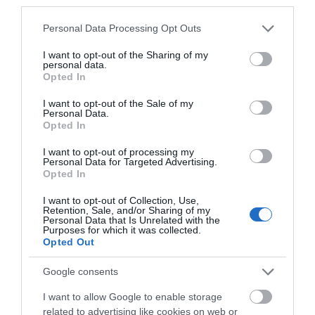
third parties.
Επικοινωνία", το τηλεφωνικό σύστημα Yeastar P-
Please note that this website/app uses one or more Google
Personal Data Processing Opt Outs
Series προσφέρει σε εταιρείες κάθε μεγέθους ένα
services and may gather and store information including but
ολοκληρωμένο πακέτο για κλήσεις,
not limited to your visit or usage behaviour. You may click to
I want to opt-out of the Sharing of my
personal data.
βιντεοδιασκέψεις, μηνύματα και ενσωματώσεις,
grant or deny consent to Google and its third-party tags to
Opted In
use your data for below specified purposes in below Google
έτοιμο προς χρήση.
consent section.
I want to opt-out of the Sale of my
Personal Data.
Με ενσωματωμένη οπτική διαχείριση κλήσεων,
Opted In
ενσωματωμένες βιντεοδιασκέψεις, προηγμένες
I want to opt-out of processing my
δυνατότητες contact center και έτοιμες
Personal Data for Targeted Advertising.
Opted In
ενσωματώσεις με SMS, WhatsApp, Microsoft
Teams, CRM και πολλά άλλα, τα τηλεφωνικά κέντρα
I want to opt-out of Collection, Use,
Retention, Sale, and/or Sharing of my
της P-Series αυξάνουν την παραγωγικότητα σε όλα
Personal Data that Is Unrelated with the
Purposes for which it was collected.
τα επίπεδα και παρέχουν όλα τα εργαλεία σε
Opted Out
σταθερό υπολογιστή, κινητό και browser με απλές
εφαρμογές χρήστη.
Google consents
I want to allow Google to enable storage
Εξισορροπώντας το κόστος και τη μελλοντική
related to advertising like cookies on web or