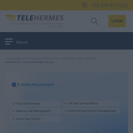
+30 210 9715355
LOGIN
Μενού
ΑΡΧΙΚΉ ΣΕΛΊΔΑ
/
IP ΤΗΛΕΦΩΝΙΚΆ ΣΥΣΤΉΜΑΤΑ (PBX)
/
ΕΦΑΡΜΟΓΈΣ / ΆΔΕΙΕΣ ΛΟΓΙΣΜΙΚΟΎ
/
YEASTAR P550 - HOTEL MANAGEMENT MODULE