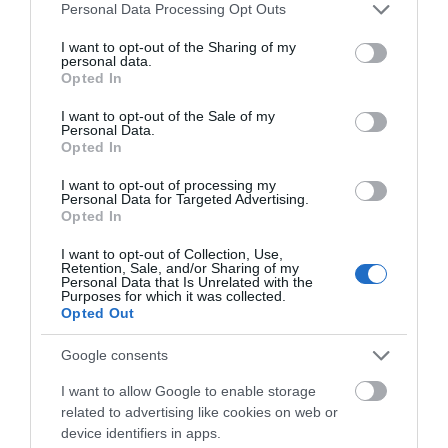
Please note that this website/app uses one or more Google
Personal Data Processing Opt Outs
Yeastar P550 σε ενεργό μέρος της διαχείρισης του
services and may gather and store information including but
ξενοδοχείου. Προσφέρει μια ισχυρή σουίτα
not limited to your visit or usage behaviour. You may click to
I want to opt-out of the Sharing of my
personal data.
grant or deny consent to Google and its third-party tags to
χαρακτηριστικών φιλοξενίας και επιτρέπει τη
Opted In
use your data for below specified purposes in below Google
διαχείριση σε πραγματικό χρόνο ανάθεσης
consent section.
I want to opt-out of the Sale of my
δωματίων, check-in/check out επισκεπτών και άλλες
Personal Data.
Opted In
καθημερινές ξενοδοχειακές λειτουργίες με
εξειδικευμένα service panels. Μια value for money
I want to opt-out of processing my
Personal Data for Targeted Advertising.
λύση, ιδανική για μικρά και μεσαία ξενοδοχεία.
Opted In
I want to opt-out of Collection, Use,
Όλες οι Λειτουργίες Κάτω από μια Πλατφόρμα
Retention, Sale, and/or Sharing of my
Διαθέσιμο απευθείας μέσα από το Yeastar Linkus
Personal Data that Is Unrelated with the
Purposes for which it was collected.
Desktop και Web Client, το Yeastar Hotel
Opted Out
Management Module συνδυάζει τις δυνατότητες
Google consents
ενός Property Management System (PMS) με τον
ολοκληρωμένο έλεγχο ενός IP PBX. Με ειδικά
I want to allow Google to enable storage
σχεδιασμένα service panels, το προσωπικό του
related to advertising like cookies on web or
device identifiers in apps.
ξενοδοχείου μπορεί να διαχειρίζεται εύκολα τις