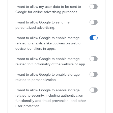
διαδικασίες check-in/check-out, τις κλήσεις
I want to allow my user data to be sent to
αφύπνισης, τις αλλαγές δωματίων και πολλά άλλα
Google for online advertising purposes.
για μεμονωμένους ή ομαδικούς επισκέπτες με
I want to allow Google to send me
μερικά μόνο κλικ. Παράλληλα, παρέχονται
personalized advertising.
λειτουργίες back office όπως διαχείριση
κατάστασης δωματίων, λογιστική κλήσεων και
I want to allow Google to enable storage
τιμολόγια με το λογότυπο του ξενοδοχείου, για την
related to analytics like cookies on web or
device identifiers in apps.
απλοποίηση της ροής εργασιών και τη βελτίωση
της ικανοποίησης των επισκεπτών.
I want to allow Google to enable storage
related to functionality of the website or app.
Κατεβάστε το
brochure
για περισσότερες
I want to allow Google to enable storage
πληροφορίες.
related to personalization.
I want to allow Google to enable storage
related to security, including authentication
functionality and fraud prevention, and other
user protection.
Σχετικά προϊόντα