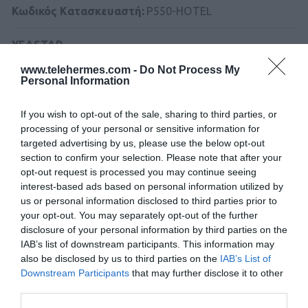
Κωδικός Kατασκευαστή:
P550-HOTEL
YEASTAR
www.telehermes.com -
Do Not Process My
Personal Information
If you wish to opt-out of the sale, sharing to third parties, or
processing of your personal or sensitive information for
targeted advertising by us, please use the below opt-out
section to confirm your selection. Please note that after your
Περιγραφή
opt-out request is processed you may continue seeing
interest-based ads based on personal information utilized by
Download
us or personal information disclosed to third parties prior to
your opt-out. You may separately opt-out of the further
disclosure of your personal information by third parties on the
Με Ενδιαφέρει
IAB’s list of downstream participants. This information may
also be disclosed by us to third parties on the
IAB’s List of
Downstream Participants
that may further disclose it to other
To YEASTAR P550 - HOTEL MANAGEMENT
third parties.
MODULE μετατρέπει το τηλεφωνικό σύστημα