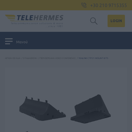
+30 210 9715355
LOGIN
Μενού
ΑΡΧΙΚΉ ΣΕΛΊΔΑ
/
ΣΥΝΔΙΆΣΚΕΨΗ
/
ΠΕΡΙΦΕΡΕΙΑΚΆ VIDEO CONFERENCE
/
YEALINK CTP25 MOUNT KITS