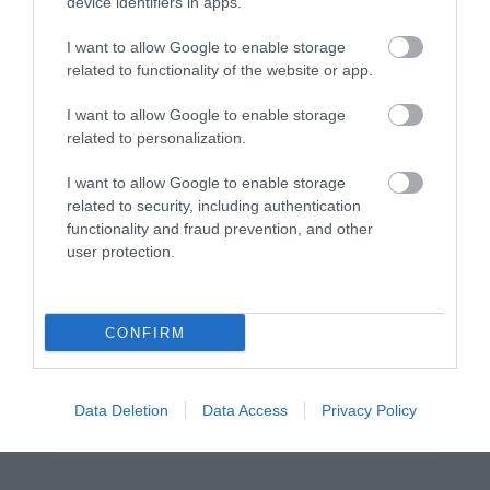
device identifiers in apps.
I want to allow Google to enable storage
related to functionality of the website or app.
I want to allow Google to enable storage
related to personalization.
I want to allow Google to enable storage
related to security, including authentication
functionality and fraud prevention, and other
user protection.
CONFIRM
YEALINK CTP25
Data Deletion
Data Access
Privacy Policy
Κωδικός 02-11-0232