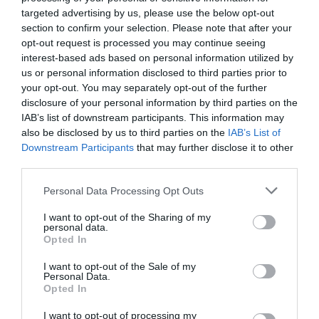
Με Ενδιαφέρει
targeted advertising by us, please use the below opt-out
section to confirm your selection. Please note that after your
opt-out request is processed you may continue seeing
interest-based ads based on personal information utilized by
Τα Yealink CTP25 Mount Kits αποτελούν το ιδανικό
us or personal information disclosed to third parties prior to
σετ βάσεων για επαγγελματική εγκατάσταση του
your opt-out. You may separately opt-out of the further
touch console Yealink CTP25 σε σύγχρονες
disclosure of your personal information by third parties on the
αίθουσες συσκέψεων. Σχεδιασμένα για ευελιξία και
IAB’s list of downstream participants. This information may
also be disclosed by us to third parties on the
IAB’s List of
σταθερότητα, προσφέρουν πολλαπλές επιλογές
Downstream Participants
that may further disclose it to other
τοποθέτησης ώστε να καλύπτουν διαφορετικά
third parties.
σενάρια deployment — από επιτραπέζια
Please note that this website/app uses one or more Google
εγκατάσταση έως επιτοίχια στήριξη.
Personal Data Processing Opt Outs
services and may gather and store information including but
not limited to your visit or usage behaviour. You may click to
I want to opt-out of the Sharing of my
Το σετ περιλαμβάνει χαμηλή και υψηλή επιτραπέζια
personal data.
grant or deny consent to Google and its third-party tags to
Opted In
βάση (desk stand), επιτοίχια βάση (wall mount)
use your data for below specified purposes in below Google
consent section.
καθώς και περιστρεφόμενο table lock για ασφαλή
I want to opt-out of the Sale of my
Personal Data.
στερέωση σε τραπέζι συνεδριάσεων. Με
Opted In
εργονομικό σχεδιασμό και ανθεκτική κατασκευή,
I want to opt-out of processing my