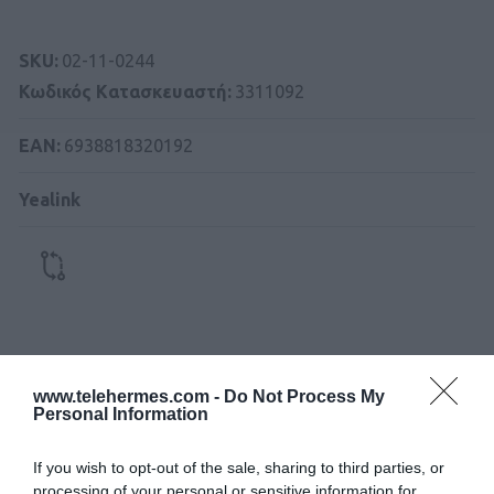
SKU:
02-11-0244
Κωδικός Kατασκευαστή:
3311092
ΕΑΝ:
6938818320192
Yealink
Περιγραφή
www.telehermes.com -
Do Not Process My
Personal Information
Download
If you wish to opt-out of the sale, sharing to third parties, or
processing of your personal or sensitive information for