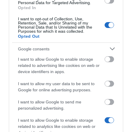
τα Mount Kits εξασφαλίζουν σταθερή λειτουργία,
Personal Data for Targeted Advertising.
καθαρή καλωδίωση και επαγγελματική αισθητική
Opted In
στον χώρο.
I want to opt-out of Collection, Use,
Retention, Sale, and/or Sharing of my
Personal Data that Is Unrelated with the
Αποτελούν ιδανική λύση για integrators και IT
Purposes for which it was collected.
Opted Out
installers που επιθυμούν ευέλικτη και αξιόπιστη
εγκατάσταση σε Microsoft Teams Rooms και UC
Google consents
περιβάλλοντα, διατηρώντας υψηλό επίπεδο
I want to allow Google to enable storage
αισθητικής και λειτουργικότητας.
related to advertising like cookies on web or
device identifiers in apps.
I want to allow my user data to be sent to
Google for online advertising purposes.
I want to allow Google to send me
Σχετικά προϊόντα
personalized advertising.
I want to allow Google to enable storage
related to analytics like cookies on web or